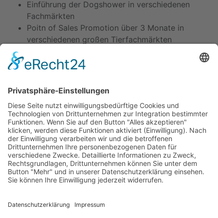
Einführung der Dogshower in verschiedenen
Fachmärkten
Poitn of Sales Promotion über 3 Monate in
verschiedenen großen Tierfachmärkten
Presseartikel in diversen Fachzeitschriften
Produktplatzierung in mehreren Onlineshops
Zusammenarbeit mit Produkttestern und
Influencern
Umsatzsteigerung und viele zufriedene Kunden
Kontakt
Impressum
Datenschutz
Maria Azzarone
Handelsfachwirtin (IHK)
Bachelor of Trade and
Commerce
Scheidweg 4
8184 Bachenbülach, Schweiz